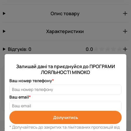
Опис товару
Характеристики
Відгуків: 0
0.0
Залишай дані та приєднуйся до ПРОГРАМИ
ЛОЯЛЬНОСТІ MINOKO
Потрібна допомога?
Ваш номер телефону
*
Залиш свій номер телефону, і ми зв’яжемося з тобою за
декілька хвилин.
Ваш email
*
Отримати консультацію
Долучитись
Схожі товари
* Долучайтесь до закритих та лімітованих пропозицій від