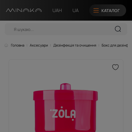
UAH
UA
КАТАЛОГ
Головна
Аксесуари
Дезінфекція та очищення
Бокс для дезінфек