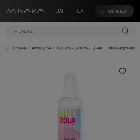
UAH
UA
КАТАЛОГ
Головна
Аксесуари
Дезінфекція та очищення
Засоби дезінфекц