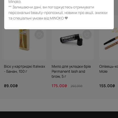
Minoko.
** Залишаючи дані, ви погоджуєтесь отримувати
персональні beauty-пропозиції, новини про акції, знижки
та спеціальні умови від MINOKO 🧡
-30%
Віск у картриджі Italwax
Мило для укладки брів
Олівець-к
- Банан, 100 г
Permanent lash and
Mole
brow, 5 г
89.00₴
175.00₴
155.00₴
250.00₴