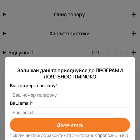
Опис товару
Характеристики
Відгуків: 0
0.0
Залишай дані та приєднуйся до ПРОГРАМИ
ЛОЯЛЬНОСТІ MINOKO
Потрібна допомога?
Ваш номер телефону
*
Залиш свій номер телефону, і ми зв’яжемося з тобою за
декілька хвилин.
Ваш email
*
Отримати консультацію
Долучитись
Схожі товари
* Долучайтесь до закритих та лімітованих пропозицій від