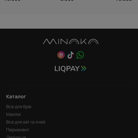
Каталог
Все для брів
Макіяж
Все для вій та очей
Перманент
Депіляція