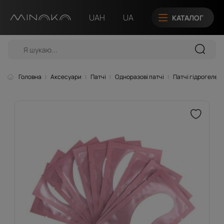
UAH
UA
КАТАЛОГ
Головна
Аксесуари
Патчі
Одноразові патчі
Патчі гідрогелеві 