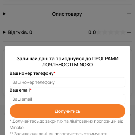
Опис товару
Відгуків: 0
0.0
Потрібна допомога?
Залишай дані та приєднуйся до ПРОГРАМИ
ЛОЯЛЬНОСТІ MINOKO
Залиш свій номер телефону, і ми зв’яжемося з тобою за
декілька хвилин.
Ваш номер телефону
*
Отримати консультацію
Ваш email
*
Долучитись
Схожі товари
* Долучайтесь до закритих та лімітованих пропозицій від
Minoko.
** Залишаючи дані, ви погоджуєтесь отримувати