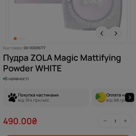
Код товару:
00-00006777
Пудра ZOLA Magic Mattifying
Powder WHITE
В наявності
Покупка частинами
Оплата части
від 164 грн/міс.
від 98 грн/міс
490.00₴