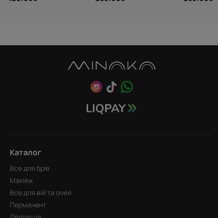
Каталог
Все для брів
Макіяж
Все для вій та очей
Перманент
Депіляція