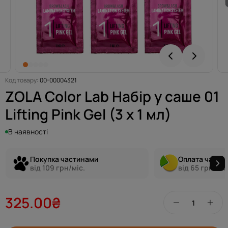
Код товару:
00-00004321
ZOLA Color Lab Набір у саше 01
Lifting Pink Gel (3 х 1 мл)
В наявності
Покупка частинами
Оплата части
від 109 грн/міс.
від 65 грн/міс
325.00₴