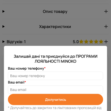
Опис товару
Характеристики
Відгуків: 1
5.0
Залишай дані та приєднуйся до ПРОГРАМИ
ЛОЯЛЬНОСТІ MINOKO
Потрібна допомога?
Ваш номер телефону
*
Залиш свій номер телефону, і ми зв’яжемося з тобою за
декілька хвилин.
Ваш email
*
Отримати консультацію
Долучитись
Схожі товари
* Долучайтесь до закритих та лімітованих пропозицій від