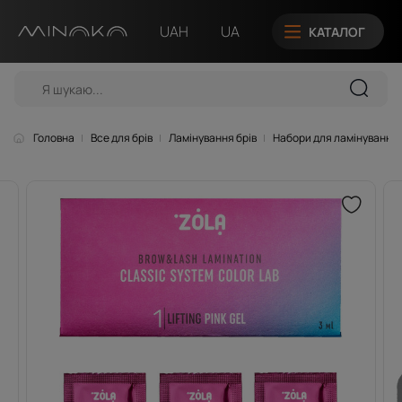
UAH
UA
КАТАЛОГ
Головна
Все для брів
Ламінування брів
Набори для ламінування 