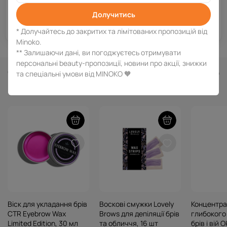
Долучитись
Отримати консультацію
* Долучайтесь до закритих та лімітованих пропозицій від
Minoko.
** Залишаючи дані, ви погоджуєтесь отримувати
персональні beauty-пропозиції, новини про акції, знижки
Схожі товари
та спеціальні умови від MINOKO 🧡
Віск для укладання брів
Воскові смужки Lovely
Концентра
CTR Eyebrow Wax
Brows для депіляції брів
глибокого
Limited Edition, 30 мл
та обличчя, 16 шт
брів і вій 