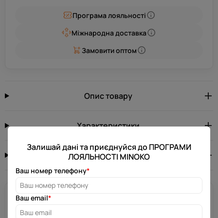
Програма лояльності
Міжнародна доставка
Замовити оптом
Опис товару
Характеристики
Залишай дані та приєднуйся до ПРОГРАМИ
Відгуків: 0
0.0
ЛОЯЛЬНОСТІ MINOKO
Ваш номер телефону
*
Потрібна допомога?
Ваш email
*
Залиш свій номер телефону, і ми зв’яжемося з тобою за
декілька хвилин.