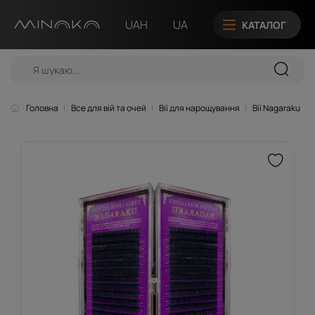
UAH
UA
КАТАЛОГ
Головна
Все для вій та очей
Вії для нарощування
Вії Nagaraku