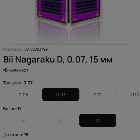
Код товару:
00-00003799
Вії Nagaraku D, 0.07, 15 мм
В наявності
Товщина:
0.07
0.05
0.07
0.10
0.12
Вигин:
D
B
C
D
L
Довжина:
15