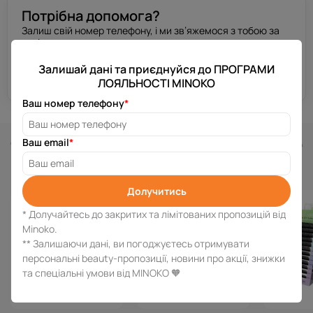
Потрібна допомога?
Залиш свій номер телефону, і ми зв’яжемося з тобою за
декілька хвилин.
Залишай дані та приєднуйся до ПРОГРАМИ
Отримати консультацію
ЛОЯЛЬНОСТІ MINOKO
Ваш номер телефону
*
Схожі товари
Ваш email
*
Долучитись
* Долучайтесь до закритих та лімітованих пропозицій від
Minoko.
** Залишаючи дані, ви погоджуєтесь отримувати
персональні beauty-пропозиції, новини про акції, знижки
та спеціальні умови від MINOKO 🧡