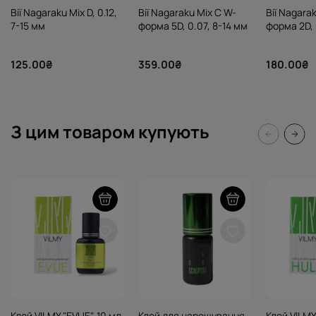
Вії Nagaraku Mix D, 0.12,
Вії Nagaraku Mix C W-
Вії Nagarak
7-15 мм
форма 5D, 0.07, 8-14 мм
форма 2D, 
125.00₴
359.00₴
180.00₴
З цим товаром купують
Клей VILMY "EVUE", 10 мл
Клей для нарощування
Клей VILMY 