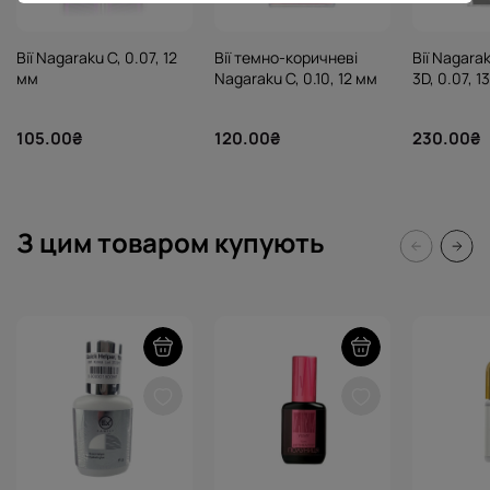
Вії Nagaraku C, 0.07, 12
Вії темно-коричневі
Вії Nagar
мм
Nagaraku C, 0.10, 12 мм
3D, 0.07, 1
105.00₴
120.00₴
230.00₴
З цим товаром купують