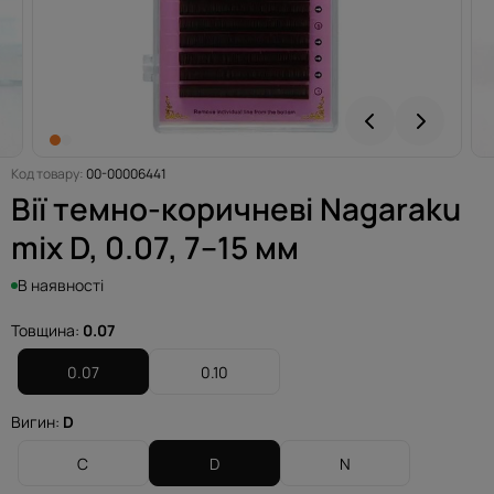
Код товару:
00-00006441
Вії темно-коричневі Nagaraku
mix D, 0.07, 7–15 мм
В наявності
Товщина:
0.07
0.07
0.10
Вигин:
D
C
D
N