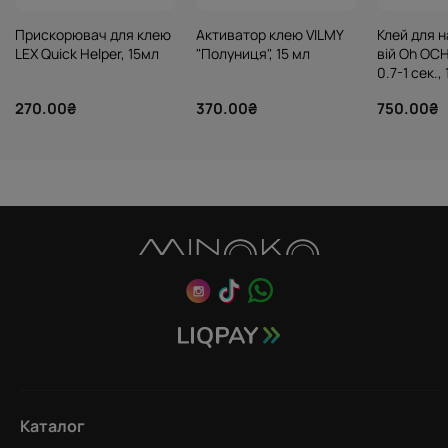
Прискорювач для клею
Активатор клею VILMY
Клей для 
LEX Quick Helper, 15мл
"Полуниця", 15 мл
вій Oh OCH
0.7-1 сек.,
270.00₴
370.00₴
750.00₴
Каталог