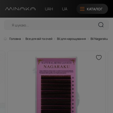
UAH
UA
КАТАЛОГ
Головна
Все для вій та очей
Вії для нарощування
Вії Nagaraku