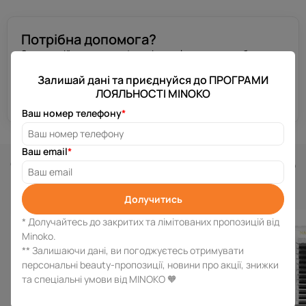
Потрібна допомога?
Залиш свій номер телефону, і ми зв’яжемося з тобою за
декілька хвилин.
Залишай дані та приєднуйся до ПРОГРАМИ
ЛОЯЛЬНОСТІ MINOKO
Отримати консультацію
Ваш номер телефону
*
Ваш email
*
Схожі товари
Долучитись
* Долучайтесь до закритих та лімітованих пропозицій від
Minoko.
** Залишаючи дані, ви погоджуєтесь отримувати
персональні beauty-пропозиції, новини про акції, знижки
та спеціальні умови від MINOKO 🧡