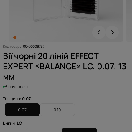
Код товару:
00-00006757
Вії чорні 20 ліній EFFECT
EXPERT «BALANCE» LC, 0.07, 13
мм
В наявності
Товщина:
0.07
0.07
0.10
Вигин:
LC