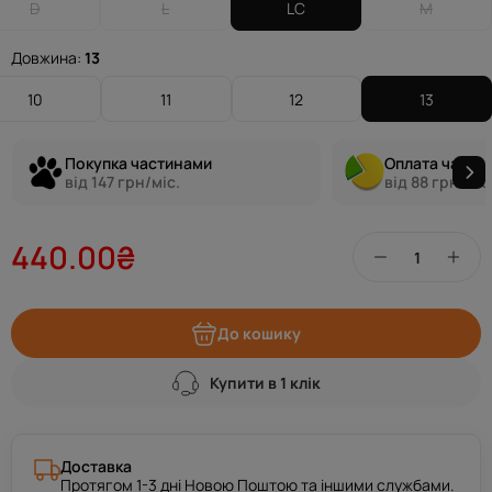
D
L
LC
M
Довжина:
13
10
11
12
13
Покупка частинами
Оплата части
від 147 грн/міс.
від 88 грн/міс
440.00₴
До кошику
Купити в 1 клік
Доставка
Протягом 1-3 дні Новою Поштою та іншими службами.