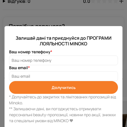
Відгуків: 0
0.0
Потрібна допомога?
Залиш свій номер телефону, і ми зв’яжемося з тобою за
декілька хвилин.
Залишай дані та приєднуйся до ПРОГРАМИ
ЛОЯЛЬНОСТІ MINOKO
Отримати консультацію
Ваш номер телефону
*
Ваш email
*
Схожі товари
Долучитись
* Долучайтесь до закритих та лімітованих пропозицій від
Minoko.
** Залишаючи дані, ви погоджуєтесь отримувати
персональні beauty-пропозиції, новини про акції, знижки
та спеціальні умови від MINOKO 🧡