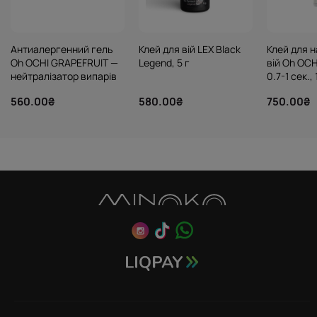
Антиалергенний гель
Клей для вій LEX Black
Клей для 
Oh OCHI GRAPEFRUIT —
Legend, 5 г
вій Oh OCH
нейтралізатор випарів
0.7-1 сек.,
клею, 80 г
560.00₴
580.00₴
750.00₴