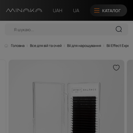
UAH
UA
КАТАЛОГ
Головна
Все для вій та очей
Вії для нарощування
Вії Effect Expert