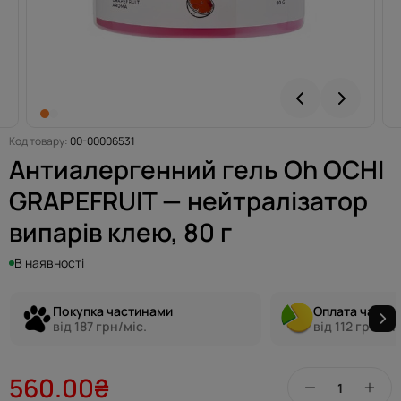
Код товару:
00-00006531
Антиалергенний гель Oh OCHI
GRAPEFRUIT — нейтралізатор
випарів клею, 80 г
В наявності
Покупка частинами
Оплата части
від 187 грн/міс.
від 112 грн/міс
560.00₴