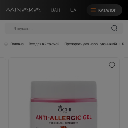
UAH
UA
КАТАЛОГ
Головна
Все для вій та очей
Препарати для нарощування вій
Кле