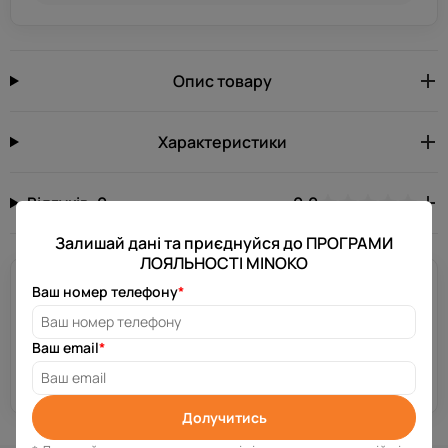
Опис товару
Характеристики
Відгуків: 0
0.0
Залишай дані та приєднуйся до ПРОГРАМИ
ЛОЯЛЬНОСТІ MINOKO
Потрібна допомога?
Ваш номер телефону
*
Залиш свій номер телефону, і ми зв’яжемося з тобою за
декілька хвилин.
Ваш email
*
Отримати консультацію
Долучитись