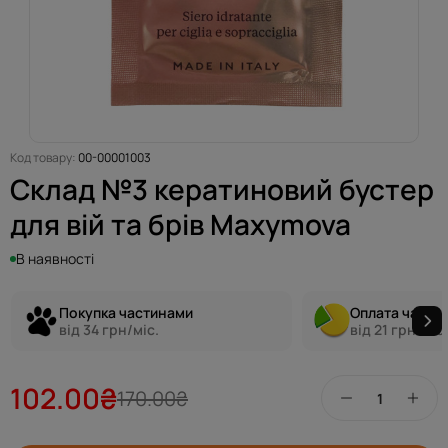
Код товару:
00-00001003
Склад №3 кератиновий бустер
для вій та брів Maxymova
В наявності
Покупка частинами
Оплата части
від 34 грн/міс.
від 21 грн/міс.
102.00₴
170.00₴