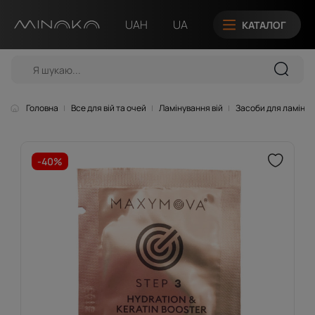
UAH
UA
КАТАЛОГ
Головна
Все для вій та очей
Ламінування вій
Засоби для ламіну
-40%