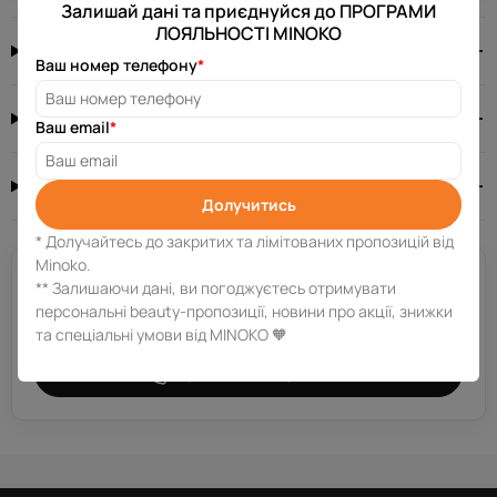
Залишай дані та приєднуйся до ПРОГРАМИ
ЛОЯЛЬНОСТІ MINOKO
Опис товару
Ваш номер телефону
*
Характеристики
Ваш email
*
Відгуків: 0
0.0
Долучитись
* Долучайтесь до закритих та лімітованих пропозицій від
Minoko.
Потрібна допомога?
** Залишаючи дані, ви погоджуєтесь отримувати
Залиш свій номер телефону, і ми зв’яжемося з тобою за
персональні beauty-пропозиції, новини про акції, знижки
декілька хвилин.
та спеціальні умови від MINOKO 🧡
Отримати консультацію