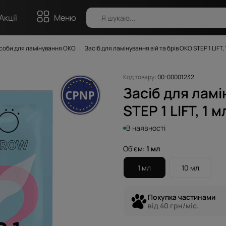
Акції
Меню
соби для ламінування OKO
Засіб для ламінування вій та брів OKO STEP 1 LIFT,
Код товару:
00-00001232
Засіб для ламі
STEP 1 LIFT, 1 
В наявності
Об'єм:
1 мл
1 мл
10 мл
Покупка частинами
від 40 грн/міс.