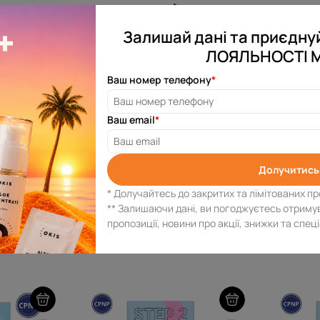
Залишай дані та приєдн
ЛОЯЛЬНОСТІ 
Ваш номер телефону
*
Відгуків: 4
Ваш email
*
Потрібна допомог
Долучитись
Залиш свій номер телефону,
* Долучайтесь до закритих та лімітованих пр
О
** Залишаючи дані, ви погоджуєтесь отриму
пропозиції, новини про акції, знижки та спец