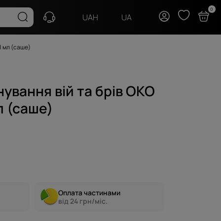
0
UA
UAH
 1 мл (саше)
нування вій та брів OKO
мл (саше)
Оплата частинами
від 24 грн/міс.