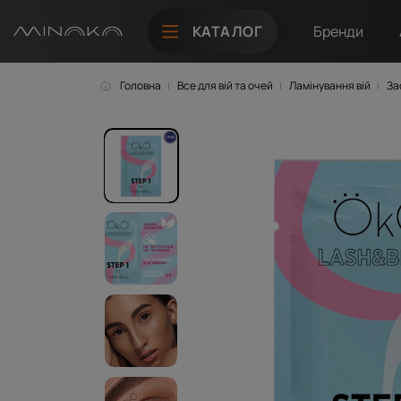
КАТАЛОГ
Бренди
Головна
Все для вій та очей
Ламінування вій
За