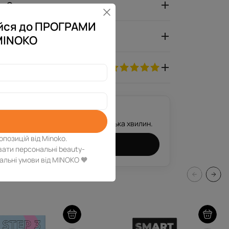
Опис товару
уйся до ПРОГРАМИ
Характеристики
MINOKO
5.0
а?
 і ми зв’яжемося з тобою за декілька хвилин.
опозицій від Minoko.
тримати консультацію
вати персональні beauty-
іальні умови від MINOKO 🧡