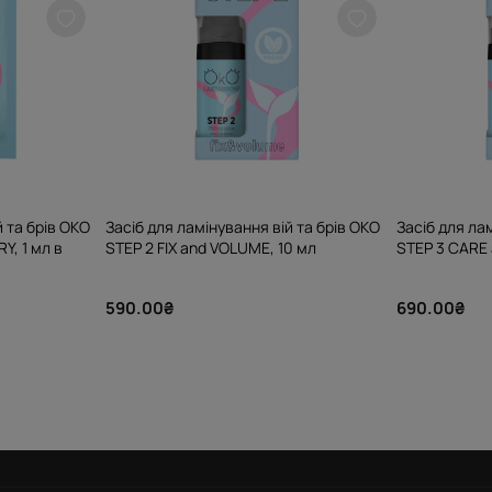
й та брів OKO
Засіб для ламінування вій та брів OKO
Засіб для ла
Y, 1 мл в
STEP 2 FIX and VOLUME, 10 мл
STEP 3 CARE 
590.00₴
690.00₴