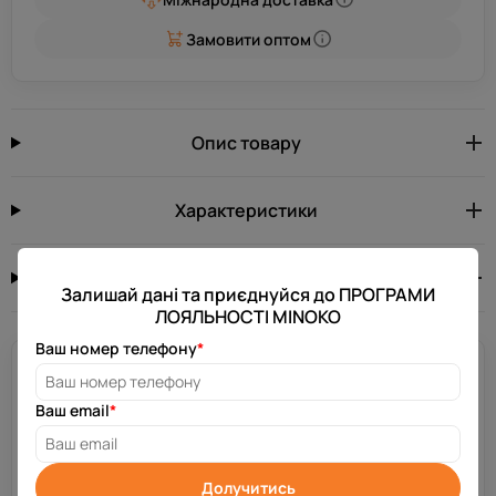
Замовити оптом
Опис товару
Характеристики
Відгуків: 0
0.0
Залишай дані та приєднуйся до ПРОГРАМИ
ЛОЯЛЬНОСТІ MINOKO
Ваш номер телефону
*
Потрібна допомога?
Залиш свій номер телефону, і ми зв’яжемося з тобою за
Ваш email
*
декілька хвилин.
Отримати консультацію
Долучитись