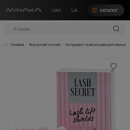
UAH
UA
КАТАЛОГ
Головна
Все для вій та очей
Інструмент та аксесуари для ламінуван