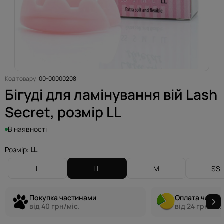
Код товару:
00-00000208
Бігуді для ламінування вій Lash
Secret, розмір LL
В наявності
Розмір:
LL
L
LL
M
SS
Покупка частинами
Оплата части
від 40 грн/міс.
від 24 грн/міс