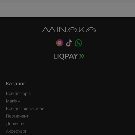
Каталог
Все для брів
Макіяж
Все для вій та очей
Перманент
Депіляція
Аксесуари