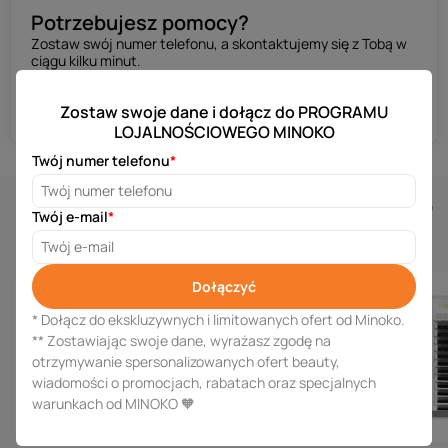
Potrzebujesz pomocy?
Zostaw swój numer telefonu, а skontaktujemy się z Tobą w
ciągu kilku minut.
Uzyskaj konsultację
Zostaw swoje dane i dołącz do PROGRAMU
LOJALNOŚCIOWEGO MINOKO
Twój numer telefonu
*
Similar products
Twój e-mail
*
Dołączyć
* Dołącz do ekskluzywnych i limitowanych ofert od Minoko.
** Zostawiając swoje dane, wyrażasz zgodę na
otrzymywanie spersonalizowanych ofert beauty,
wiadomości o promocjach, rabatach oraz specjalnych
warunkach od MINOKO 🧡