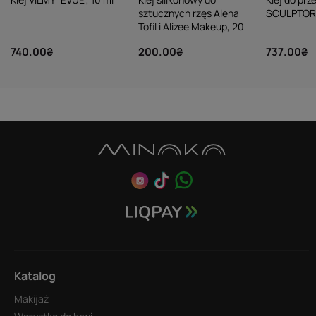
sztucznych rzęs Alena
SCULPTOR 
Tofil i Alizee Makeup, 20
ml
740.00₴
200.00₴
737.00₴
Katalog
Makijaż