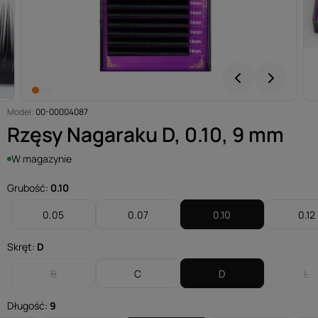
Model:
00-00004087
Rzęsy Nagaraku D, 0.10, 9 mm
W magazynie
Grubość:
0.10
0.05
0.07
0.10
0.12
Skręt:
D
B
C
D
L
Długość:
9