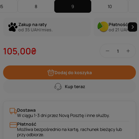
15
8
9
10
Zakup na raty
Płatność w ra
od 35 UAH/mies.
od 21 UAH/mie
105,00₴
Dodaj do koszyka
Kup teraz
Dostawa
W ciągu 1-3 dni przez Novą Posztę i inne służby.
Płatność
Możliwa bezpośrednio na kartę, rachunek bieżący lub
przy odbiorze.