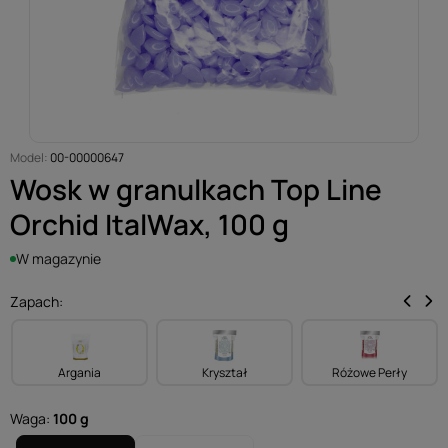
Model:
00-00000647
Wosk w granulkach Top Line
Orchid ItalWax, 100 g
W magazynie
Zapach:
Argania
Kryształ
Różowe Perły
Waga:
100 g