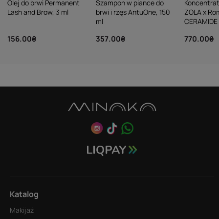
Olej do brwi Permanent
Szampon w piance do
Koncentrat
Lash and Brow, 3 ml
brwi i rzęs AntuOne, 150
ZOLA x Ro
ml
CERAMIDE
CONCENTRA
156.00₴
357.00₴
770.00₴
Katalog
Makijaż