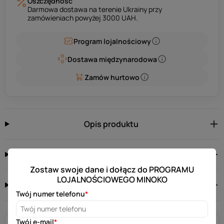
Oszczędność
Darmowa dostawa na terenie Ukrainy przy
zamówieniach powyżej 3000 UAH.
Program lojalnościowy
Dostawa międzynarodowa
Zamów hurtowo
Opis produktu
Charakterystyka
Zostaw swoje dane i dołącz do PROGRAMU
LOJALNOŚCIOWEGO MINOKO
0 opinie
0.0
Twój numer telefonu
*
Twój e-mail
*