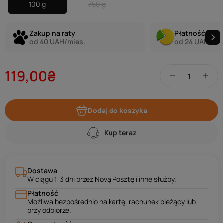
100 g
750 g
Zakup na raty
Płatność w ra
od 40 UAH/mies.
od 24 UAH/mie
119,00₴
Dodaj do koszyka
Kup teraz
Dostawa
W ciągu 1-3 dni przez Novą Posztę i inne służby.
Płatność
Możliwa bezpośrednio na kartę, rachunek bieżący lub
przy odbiorze.