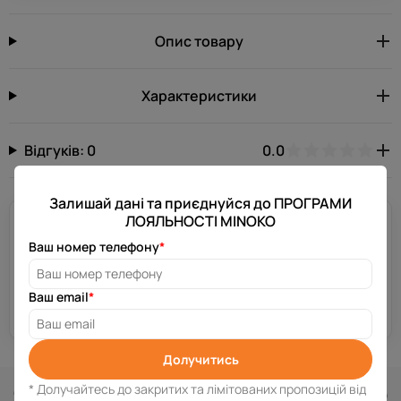
Опис товару
Характеристики
Відгуків: 0
0.0
Залишай дані та приєднуйся до ПРОГРАМИ
ЛОЯЛЬНОСТІ MINOKO
Потрібна допомога?
Ваш номер телефону
*
Залиш свій номер телефону, і ми зв’яжемося з тобою за
декілька хвилин.
Ваш email
*
Отримати консультацію
Долучитись
Схожі товари
* Долучайтесь до закритих та лімітованих пропозицій від