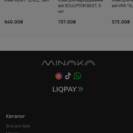
вій SCULPTOR BEST, 5
вій VIYA "S
мл
640.00₴
737.00₴
573.00₴
Каталог
Все для брів