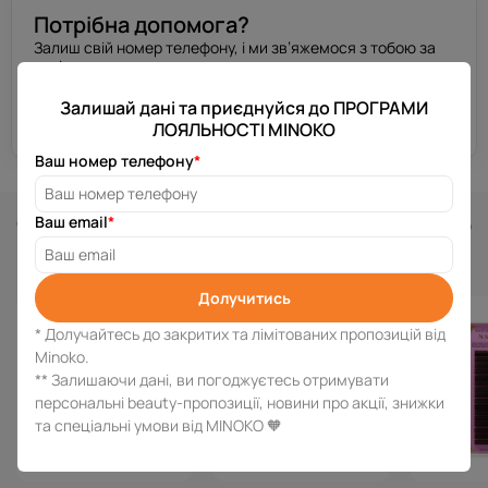
Потрібна допомога?
Залиш свій номер телефону, і ми зв’яжемося з тобою за
декілька хвилин.
Залишай дані та приєднуйся до ПРОГРАМИ
Отримати консультацію
ЛОЯЛЬНОСТІ MINOKO
Ваш номер телефону
*
Схожі товари
Ваш email
*
Долучитись
* Долучайтесь до закритих та лімітованих пропозицій від
Minoko.
** Залишаючи дані, ви погоджуєтесь отримувати
персональні beauty-пропозиції, новини про акції, знижки
та спеціальні умови від MINOKO 🧡