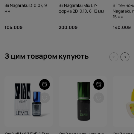
Вії Nagaraku D, 0.07, 9
Вії Nagaraku Mix L Y-
Вії темно-
мм
форма 2D, 0.10, 8-12 мм
Nagaraku m
15 мм
105.00₴
200.00₴
140.00₴
З цим товаром купують
Клей VILMY "LEVEL", 5мл
Клей для нарощування
Клей для 