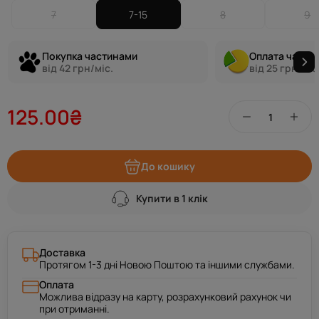
7
7-15
8
9
Покупка частинами
Оплата части
від 42 грн/міс.
від 25 грн/міс
125.00₴
До кошику
Купити в 1 клік
Доставка
Протягом 1-3 дні Новою Поштою та іншими службами.
Оплата
Можлива відразу на карту, розрахунковий рахунок чи
при отриманні.