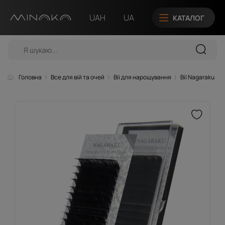
UAH
UA
КАТАЛОГ
Головна
Все для вій та очей
Вії для нарощування
Вії Nagaraku