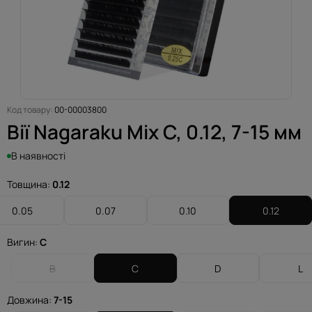
Код товару:
00-00003800
Вії Nagaraku Mix C, 0.12, 7-15 мм
В наявності
Товщина:
0.12
0.05
0.07
0.10
0.12
Вигин:
C
B
C
D
L
Довжина:
7-15