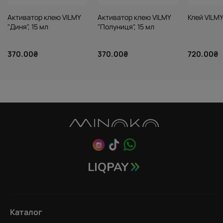
Активатор клею VILMY
Активатор клею VILMY
Клей VILMY
"Диня", 15 мл
"Полуниця", 15 мл
370.00₴
370.00₴
720.00₴
Каталог