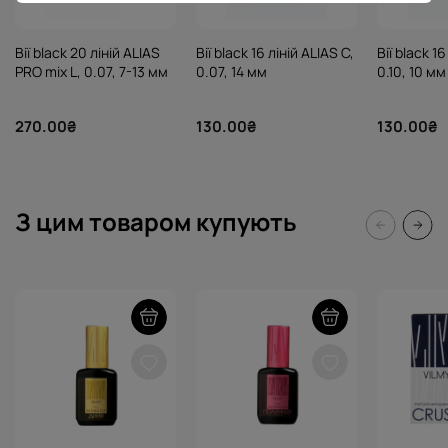
Вії black 20 ліній ALIAS
Вії black 16 ліній ALIAS C,
Вії black 16
PRO mix L, 0.07, 7-13 мм
0.07, 14 мм
0.10, 10 мм
270.00₴
130.00₴
130.00₴
З цим товаром купують