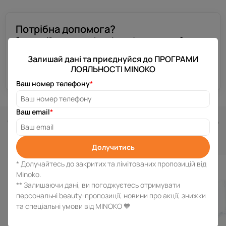
Потрібна допомога?
Залиш свій номер телефону, і ми зв’яжемося з тобою за
декілька хвилин.
Залишай дані та приєднуйся до ПРОГРАМИ
ЛОЯЛЬНОСТІ MINOKO
Отримати консультацію
Ваш номер телефону
*
Ваш email
*
Схожі товари
Долучитись
* Долучайтесь до закритих та лімітованих пропозицій від
Minoko.
** Залишаючи дані, ви погоджуєтесь отримувати
персональні beauty-пропозиції, новини про акції, знижки
та спеціальні умови від MINOKO 🧡