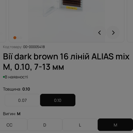
Код товару:
00-00005418
Вії dark brown 16 ліній ALIAS mix
M, 0.10, 7-13 мм
В наявності
Товщина:
0.10
0.07
0.10
Вигин:
M
CC
D
L
M