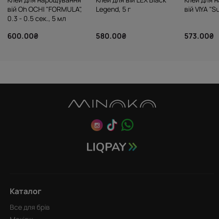
вій Oh OCHI "FORMULA",
Legend, 5 г
вій VIYA "S
0.3 - 0.5 сек., 5 мл
600.00₴
580.00₴
573.00₴
Каталог
Все для брів