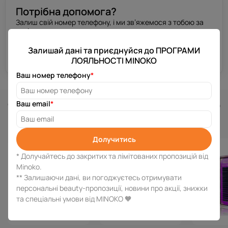
Потрібна допомога?
Залиш свій номер телефону, і ми зв’яжемося з тобою за
декілька хвилин.
Залишай дані та приєднуйся до ПРОГРАМИ
Отримати консультацію
ЛОЯЛЬНОСТІ MINOKO
Ваш номер телефону
*
Схожі товари
Ваш email
*
Долучитись
* Долучайтесь до закритих та лімітованих пропозицій від
Minoko.
** Залишаючи дані, ви погоджуєтесь отримувати
персональні beauty-пропозиції, новини про акції, знижки
та спеціальні умови від MINOKO 🧡