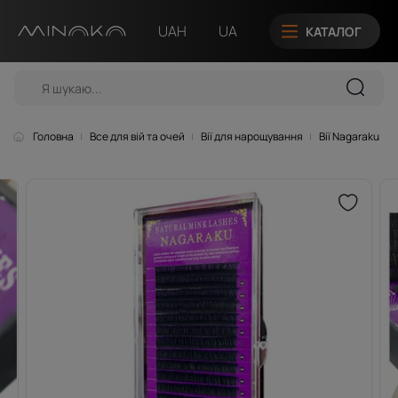
UAH
UA
КАТАЛОГ
Головна
Все для вій та очей
Вії для нарощування
Вії Nagaraku