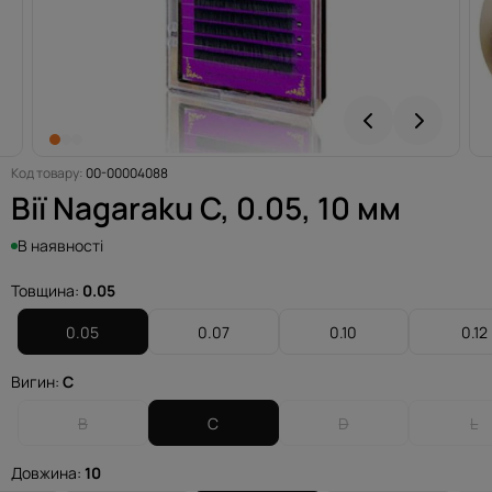
Код товару:
00-00004088
Вії Nagaraku C, 0.05, 10 мм
В наявності
Товщина:
0.05
0.05
0.07
0.10
0.12
Вигин:
C
B
C
D
L
Довжина:
10