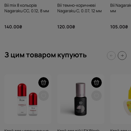
Вії mix 8 кольорів
Вії темно-коричневі
Вії Nagarak
Nagaraku CC, 0.12, 8 мм
Nagaraku C, 0.07, 12 мм
мм
140.00₴
120.00₴
105.00₴
З цим товаром купують
Клей для нарощування
Клей для вій LEX Black
Клей для 