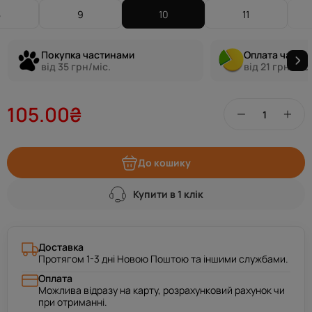
8
9
10
11
Покупка частинами
Оплата части
від 35 грн/міс.
від 21 грн/міс.
105.00₴
До кошику
Купити в 1 клік
Доставка
Протягом 1-3 дні Новою Поштою та іншими службами.
Оплата
Можлива відразу на карту, розрахунковий рахунок чи
при отриманні.