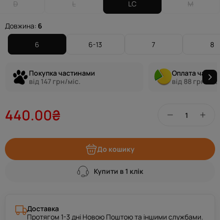
D
L
LC
M
Довжина:
6
6
6-13
7
8
Покупка частинами
Оплата части
від 147 грн/міс.
від 88 грн/міс
440.00₴
До кошику
Купити в 1 клік
Доставка
Протягом 1-3 дні Новою Поштою та іншими службами.