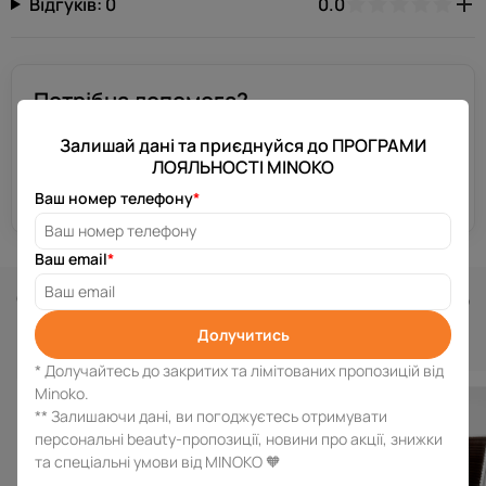
Відгуків: 0
0.0
Потрібна допомога?
Залиш свій номер телефону, і ми зв’яжемося з тобою за
декілька хвилин.
Залишай дані та приєднуйся до ПРОГРАМИ
ЛОЯЛЬНОСТІ MINOKO
Отримати консультацію
Ваш номер телефону
*
Ваш email
*
Схожі товари
Долучитись
* Долучайтесь до закритих та лімітованих пропозицій від
Minoko.
** Залишаючи дані, ви погоджуєтесь отримувати
персональні beauty-пропозиції, новини про акції, знижки
та спеціальні умови від MINOKO 🧡