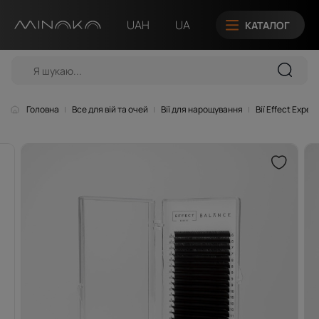
UAH
UA
КАТАЛОГ
Головна
Все для вій та очей
Вії для нарощування
Вії Effect Expert