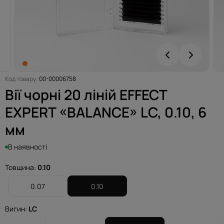
Код товару:
00-00006758
Вії чорні 20 ліній EFFECT
EXPERT «BALANCE» LC, 0.10, 6
мм
В наявності
Товщина:
0.10
0.07
0.10
Вигин:
LC