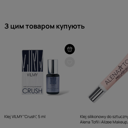
З цим товаром купують
Klej VILMY "Crush", 5 ml
Klej silikonowy do sztuczn
Alena Tofil i Alizee Makeup