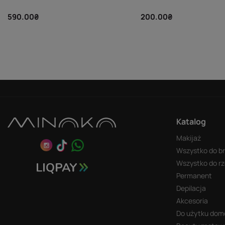
590.00₴
200.00₴
Katalog
Makijaż
Wszystko do b
Wszystko do rz
Permanent
Depilacja
Akcesoria
Do użytku do