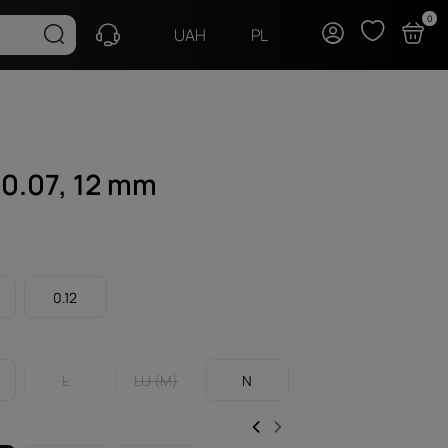
0
PL
UAH
 0.07, 12 mm
0.12
L
LU (M)
N