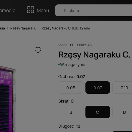
omocje
Menu
nia
Rzęsy Nagaraku
Rzęsy Nagaraku C, 0.07, 12 mm
Model:
00-00002145
Rzęsy Nagaraku C,
W magazynie
Grubość:
0.07
0.05
0.07
0.10
Skręt:
C
B
C
D
Długość:
12