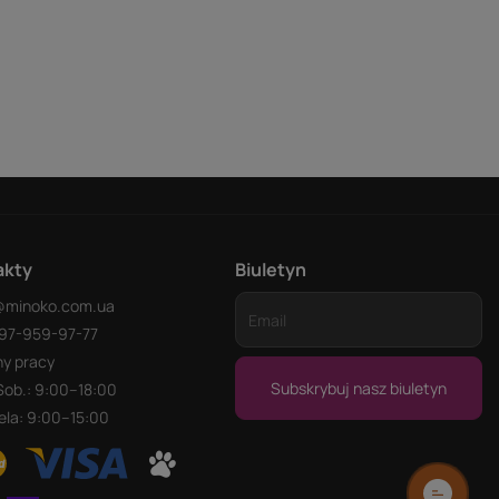
akty
Biuletyn
@minoko.com.ua
97-959-97-77
ny pracy
Subskrybuj nasz biuletyn
Sob.: 9:00–18:00
ela: 9:00–15:00