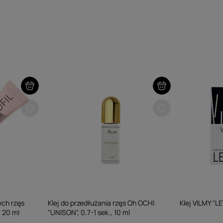
ych rzęs
Klej do przedłużania rzęs Oh OCHI
Klej VILMY "LE
, 20 ml
"UNISON", 0.7-1 sek., 10 ml