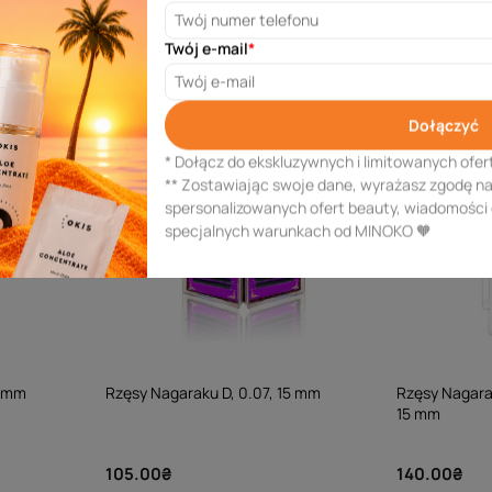
Twój e-mail
*
Dołączyć
* Dołącz do ekskluzywnych i limitowanych ofer
** Zostawiając swoje dane, wyrażasz zgodę n
spersonalizowanych ofert beauty, wiadomości
specjalnych warunkach od MINOKO 🧡
8 mm
Rzęsy Nagaraku D, 0.07, 15 mm
Rzęsy Nagarak
15 mm
105.00₴
140.00₴