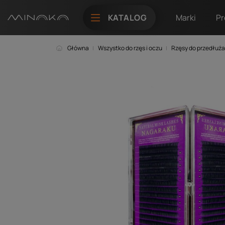
KATALOG
Marki
Pr
Główna
Wszystko do rzęs i oczu
Rzęsy do przedłuża