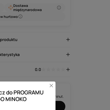
Dostawa
międzynarodowa
w hurtowo
 produktu
kterystyka
0.0
łącz do PROGRAMU
aktujemy się z Tobą w ciągu kilku minut.
O MINOKO
aj konsultację