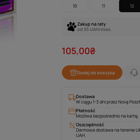
8
9
10
11
12
Zakup na raty
od 35 UAH/mies.
105,00₴
Dodaj do koszyka
Dostawa
W ciągu 1-3 dni przez Novą Poszt
Płatność
Możliwa bezpośrednio na kartę, 
Oszczędność
Darmowa dostawa na terenie Uk
UAH.