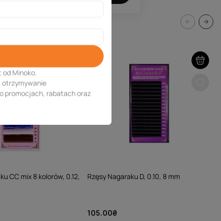
t od Minoko.
a otrzymywanie
 o promocjach, rabatach oraz
u CC mix 8 kolorów, 0.12,
Rzęsy Nagaraku D, 0.10, 8 mm
105.00₴