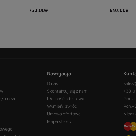
750.00₴
640.00₴
Nawigacja
Kont
O nas
sales
rwi
Skontaktuj się z nami
+38-0
ęs i oczu
Płatność i dostawa
Godzi
Wymień i zwróć
Pon.–
Umowa ofertowa
Niedzi
Mapa strony
mowego