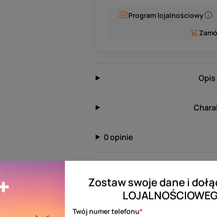
Program lojalnościowy
Zamó
Opis
Chara
0 opinie
Potrzebujesz pomocy?
Zostaw swoje dane i do
Zostaw swój numer telefonu, а skont
LOJALNOŚCIOWEG
Uzysk
Twój numer telefonu
*