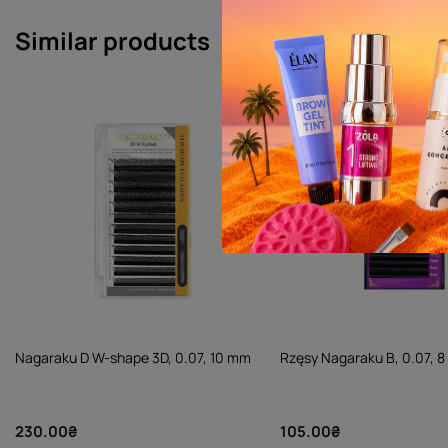
Similar products
Nagaraku D W-shape 3D, 0.07, 10 mm
Rzęsy Nagaraku B, 0.07, 
230.00₴
105.00₴