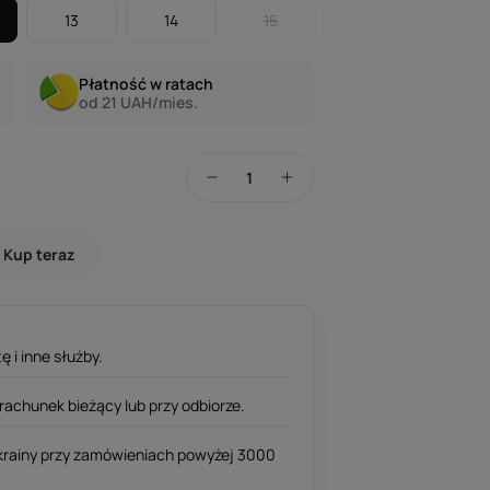
13
14
15
Płatność w ratach
od 21 UAH/mies.
Kup teraz
ę i inne służby.
rachunek bieżący lub przy odbiorze.
rainy przy zamówieniach powyżej 3000