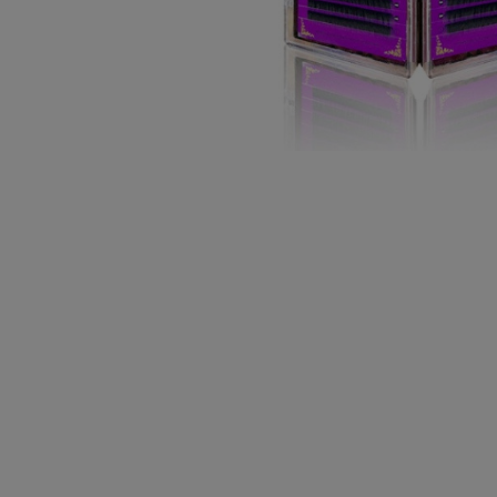
7
7-15