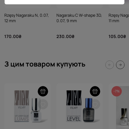
Rzęsy Nagaraku N, 0.07,
Nagaraku C W-shape 3D,
Rzęsy Naga
12 mm
0.07, 9 mm
11 mm
170.00₴
230.00₴
105.00₴
З цим товаром купують
-7%