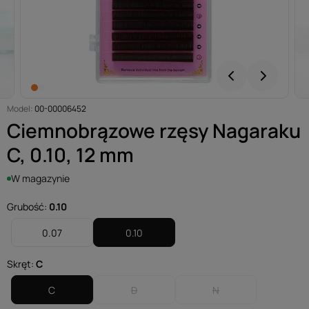
Model:
00-00006452
Ciemnobrązowe rzęsy Nagaraku
C, 0.10, 12 mm
W magazynie
Grubość:
0.10
0.07
0.10
Skręt:
C
C
D
N