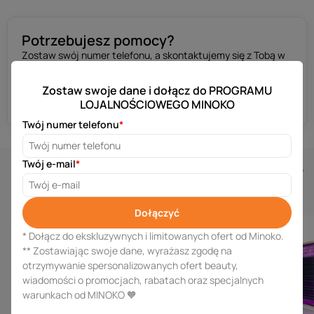
Potrzebujesz pomocy?
Zostaw swój numer telefonu, а skontaktujemy się z Tobą w
ciągu kilku minut.
Zostaw swoje dane i dołącz do PROGRAMU
Uzyskaj konsultację
LOJALNOŚCIOWEGO MINOKO
Twój numer telefonu
*
Similar products
Twój e-mail
*
Dołączyć
* Dołącz do ekskluzywnych i limitowanych ofert od Minoko.
** Zostawiając swoje dane, wyrażasz zgodę na
otrzymywanie spersonalizowanych ofert beauty,
wiadomości o promocjach, rabatach oraz specjalnych
warunkach od MINOKO 🧡