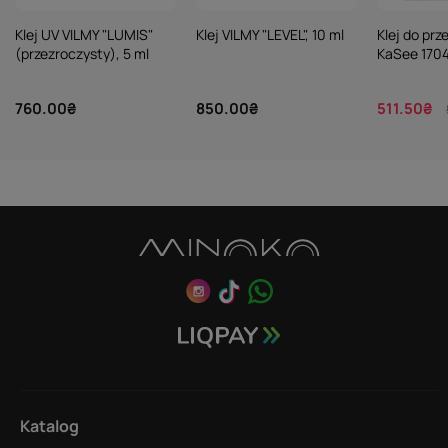
Klej UV VILMY "LUMIS"
Klej VILMY "LEVEL", 10 ml
Klej do prz
(przezroczysty), 5 ml
KaSee 1704
760.00₴
850.00₴
511.50₴
Katalog