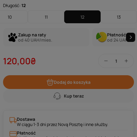
Długość:
12
10
11
12
13
Zakup na raty
Płatność w ra
od 40 UAH/mies.
od 24 UAH/mie
120,00₴
Dodaj do koszyka
Kup teraz
Dostawa
W ciągu 1-3 dni przez Novą Posztę i inne służby.
Płatność